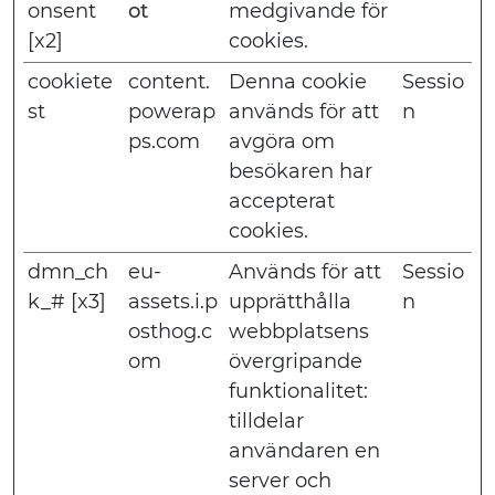
onsent
ot
medgivande för
[x2]
cookies.
cookiete
content.
Denna cookie
Sessio
st
powerap
används för att
n
ps.com
avgöra om
besökaren har
accepterat
cookies.
dmn_ch
eu-
Används för att
Sessio
k_# [x3]
assets.i.p
upprätthålla
n
osthog.c
webbplatsens
om
övergripande
funktionalitet:
tilldelar
användaren en
server och