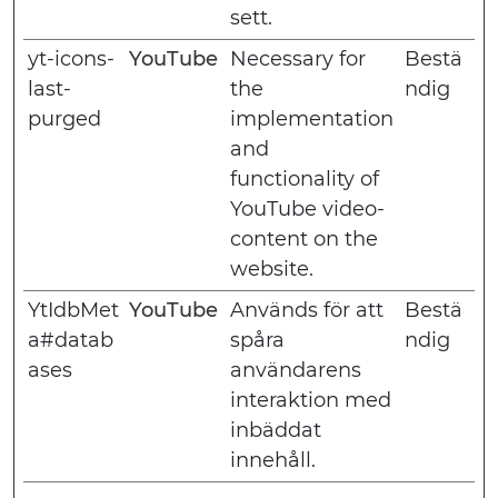
sett.
yt-icons-
YouTube
Necessary for
Bestä
last-
the
ndig
purged
implementation
and
functionality of
YouTube video-
content on the
website.
YtIdbMet
YouTube
Används för att
Bestä
a#datab
spåra
ndig
ases
användarens
interaktion med
inbäddat
innehåll.