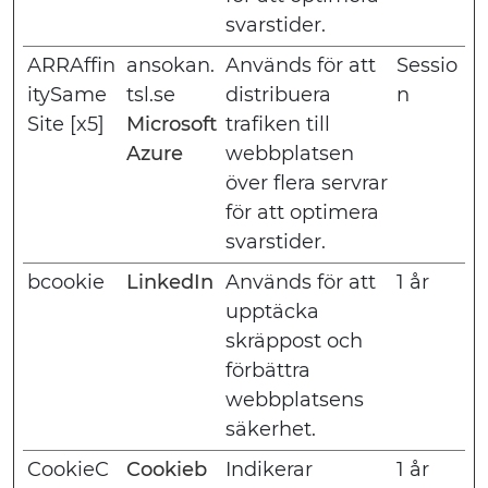
svarstider.
ARRAffin
ansokan.
Används för att
Sessio
itySame
tsl.se
distribuera
n
Site [x5]
Microsoft
trafiken till
Azure
webbplatsen
över flera servrar
för att optimera
svarstider.
bcookie
LinkedIn
Används för att
1 år
upptäcka
skräppost och
förbättra
webbplatsens
säkerhet.
CookieC
Cookieb
Indikerar
1 år