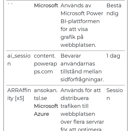
``
Microsoft
Används av
Bestä
Microsoft Power
ndig
BI-plattformen
för att visa
grafik på
webbplatsen.
ai_sessio
content.
Bevarar
1 dag
n
powerap
användarnas
ps.com
tillstånd mellan
sidförfrågningar.
ARRAffin
ansokan.
Används för att
Sessio
ity [x5]
tsl.se
distribuera
n
Microsoft
trafiken till
Azure
webbplatsen
över flera servrar
för att optimera