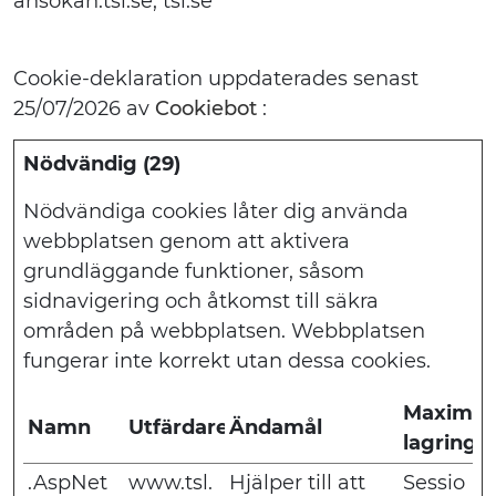
ansokan.tsl.se, tsl.se
Cookie-deklaration uppdaterades senast
25/07/2026 av
Cookiebot
:
Nödvändig (29)
Nödvändiga cookies låter dig använda
webbplatsen genom att aktivera
grundläggande funktioner, såsom
sidnavigering och åtkomst till säkra
områden på webbplatsen. Webbplatsen
fungerar inte korrekt utan dessa cookies.
Maximal
Namn
Utfärdare
Ändamål
lagringst
.AspNet
www.tsl.
Hjälper till att
Sessio