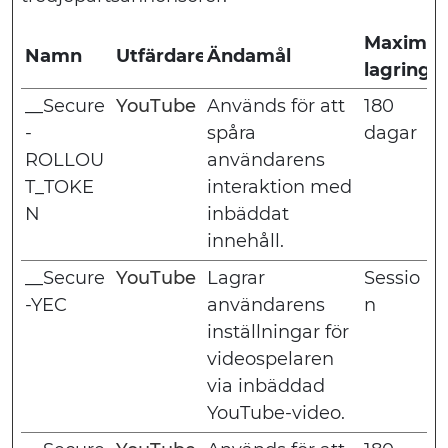
Maximal
Namn
Utfärdare
Ändamål
lagringst
__Secure
YouTube
Används för att
180
-
spåra
dagar
ROLLOU
användarens
T_TOKE
interaktion med
N
inbäddat
innehåll.
__Secure
YouTube
Lagrar
Sessio
-YEC
användarens
n
inställningar för
videospelaren
via inbäddad
YouTube-video.