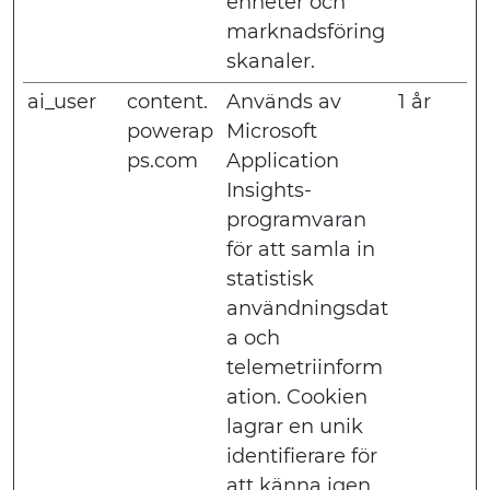
enheter och
marknadsföring
skanaler.
ai_user
content.
Används av
1 år
powerap
Microsoft
ps.com
Application
Insights-
programvaran
för att samla in
statistisk
användningsdat
a och
telemetriinform
ation. Cookien
lagrar en unik
identifierare för
att känna igen