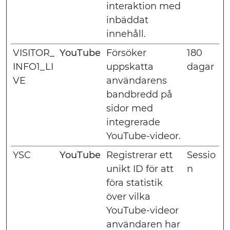
interaktion med
inbäddat
innehåll.
VISITOR_
YouTube
Försöker
180
INFO1_LI
uppskatta
dagar
VE
användarens
bandbredd på
sidor med
integrerade
YouTube-videor.
YSC
YouTube
Registrerar ett
Sessio
unikt ID för att
n
föra statistik
över vilka
YouTube-videor
användaren har