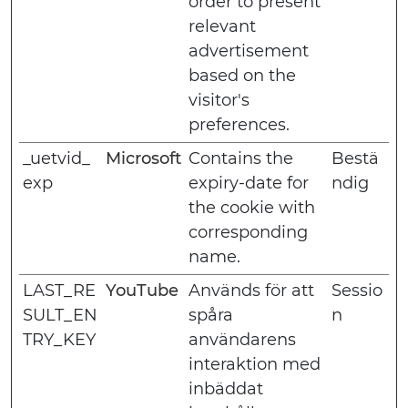
order to present
relevant
advertisement
based on the
visitor's
preferences.
_uetvid_
Microsoft
Contains the
Bestä
exp
expiry-date for
ndig
the cookie with
corresponding
name.
LAST_RE
YouTube
Används för att
Sessio
SULT_EN
spåra
n
TRY_KEY
användarens
interaktion med
inbäddat