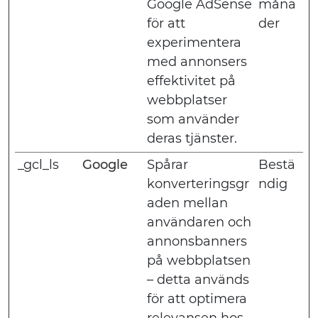
Google AdSense
måna
för att
der
experimentera
med annonsers
effektivitet på
webbplatser
som använder
deras tjänster.
_gcl_ls
Google
Spårar
Bestä
konverteringsgr
ndig
aden mellan
användaren och
annonsbanners
på webbplatsen
– detta används
för att optimera