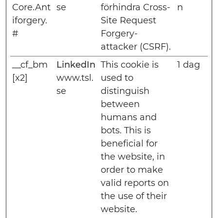
Core.Ant
se
förhindra Cross-
n
iforgery.
Site Request
#
Forgery-
attacker (CSRF).
__cf_bm
LinkedIn
This cookie is
1 dag
[x2]
www.tsl.
used to
se
distinguish
between
humans and
bots. This is
beneficial for
the website, in
order to make
valid reports on
the use of their
website.