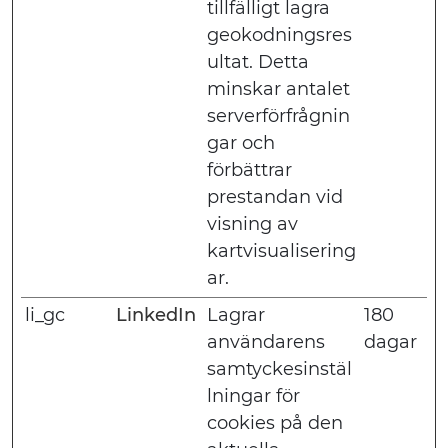
tillfälligt lagra
geokodningsres
ultat. Detta
minskar antalet
serverförfrågnin
gar och
förbättrar
prestandan vid
visning av
kartvisualisering
ar.
li_gc
LinkedIn
Lagrar
180
användarens
dagar
samtyckesinstäl
lningar för
cookies på den