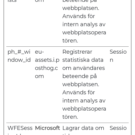
ists
om
beteende på
webbplatsen.
Används för
intern analys av
webbplatsopera
tören.
ph_#_wi
eu-
Registrerar
Sessio
ndow_id
assets.i.p
statistiska data
n
osthog.c
om användares
om
beteende på
webbplatsen.
Används för
intern analys av
webbplatsopera
tören.
WFESess
Microsoft
Lagrar data om
Sessio