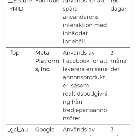
__Secure
YouTube
Används för att
180
-YNID
spåra
dagar
användarens
interaktion med
inbäddat
innehåll.
_fbp
Meta
Används av
3
Platform
Facebook för att
måna
s, Inc.
leverera en serie
der
annonsprodukt
er, såsom
realtidsbudgivni
ng från
tredjepartsanno
nsörer.
_gcl_au
Google
Används av
3