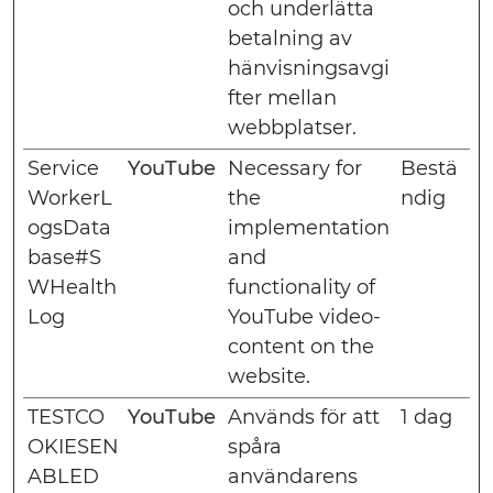
och underlätta
betalning av
hänvisningsavgi
fter mellan
webbplatser.
Service
YouTube
Necessary for
Bestä
WorkerL
the
ndig
ogsData
implementation
base#S
and
WHealth
functionality of
Log
YouTube video-
content on the
website.
TESTCO
YouTube
Används för att
1 dag
OKIESEN
spåra
ABLED
användarens