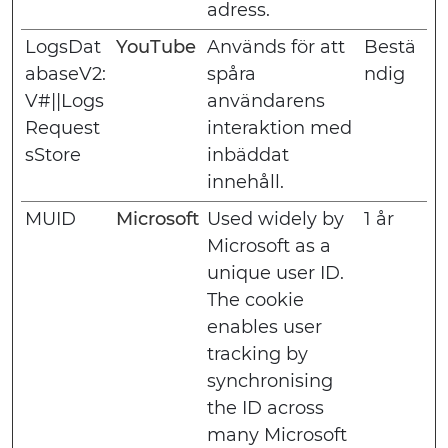
adress.
LogsDat
YouTube
Används för att
Bestä
abaseV2:
spåra
ndig
V#||Logs
användarens
Request
interaktion med
sStore
inbäddat
innehåll.
MUID
Microsoft
Used widely by
1 år
Microsoft as a
unique user ID.
The cookie
enables user
tracking by
synchronising
the ID across
many Microsoft