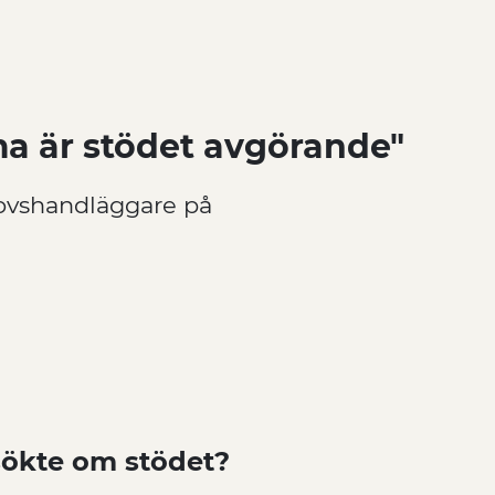
 är stödet avgörande"
glovshandläggare på
nsökte om stödet?