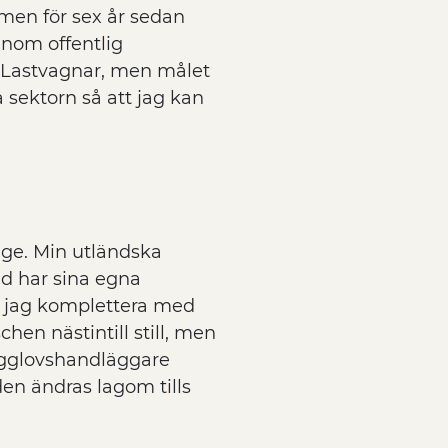
 men för sex år sedan
inom offentlig
o Lastvagnar, men målet
a sektorn så att jag kan
ige. Min utländska
d har sina egna
ll jag komplettera med
hen nästintill still, men
ygglovshandläggare
den ändras lagom tills