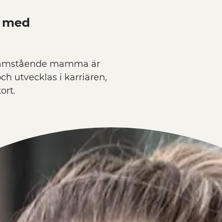
a med
ensamstående mamma är
ch utvecklas i karriären,
ort.