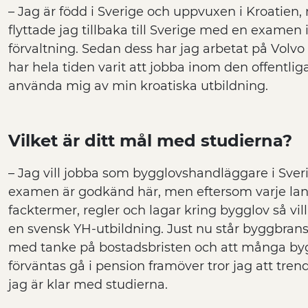
– Jag är född i Sverige och uppvuxen i Kroatien,
flyttade jag tillbaka till Sverige med en examen 
förvaltning. Sedan dess har jag arbetat på Volv
har hela tiden varit att jobba inom den offentlig
använda mig av min kroatiska utbildning.
Vilket är ditt mål med studierna?
– Jag vill jobba som bygglovshandläggare i Sver
examen är godkänd här, men eftersom varje lan
facktermer, regler och lagar kring bygglov så vi
en svensk YH-utbildning. Just nu står byggbransc
med tanke på bostadsbristen och att många b
förväntas gå i pension framöver tror jag att tren
jag är klar med studierna.