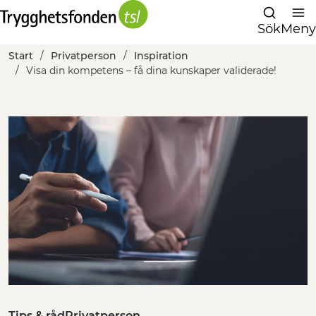
Sök
Meny
Start
Privatperson
Inspiration
Visa din kompetens – få dina kunskaper validerade!
Tips & råd
Privatperson