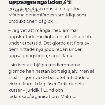
uppsägningstiden.
medarbetare som tackat ja till
erbjudandet om omställningsstöd.
– Tarik Dedic
Mötena genomfördes samtidigt som
produktionen pågick.
– Jag vet att många medlemmar
uppskattade möjligheten att söka jobb
under arbetstid. Det gjorde att flera av
dem hittade nya jobb redan under
uppsägningstiden, säger Tarik.
I sin iver att hjälpa medlemmarna
glömde han nästan bort sig själv. Men så
småningom växte beslutet att studera
vidare fram. I dag läser Tarik dubbla
kurser – juridik i Lund och
ledarskap/organisation i Malmö.