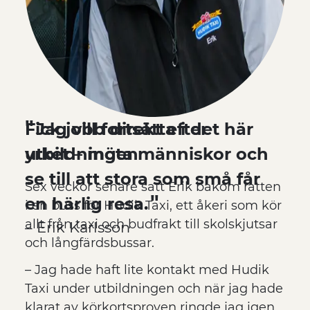
Fick jobb direkt efter
Jag vill fortsätta i det här
yrket – möta människor och
utbildningen
se till att stora som små får
Sex veckor senare satt Erik bakom ratten
en härlig resa.
i en buss för Hudik Taxi, ett åkeri som kör
allt från taxi och budfrakt till skolskjutsar
– Erik Karlsson
och långfärdsbussar.
– Jag hade haft lite kontakt med Hudik
Taxi under utbildningen och när jag hade
klarat av körkortsproven ringde jag igen.