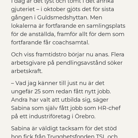
I dag är det tyst och tomt i det anrika
gjuteriet – i oktober gjöts det för sista
gången i Guldsmedshyttan. Men
lokalerna är fortfarande en samlingsplats
för de anställda, framför allt för dem som
fortfarande får coachsamtal.
Och viss framtidstro börjar nu anas. Flera
arbetsgivare på pendlingsavstånd söker
arbetskraft.
– Vad jag känner till just nu är det
ungefär 25 som redan fått nytt jobb.
Andra har valt att utbilda sig, säger
Sabina som själv fått jobb som HR-chef
på ett industriföretag i Örebro.
Sabina är väldigt tacksam för det stöd
hon fick från Trygghetsfonden TSL och