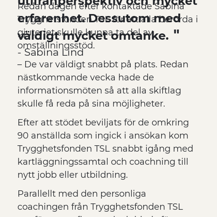
utifrånperspektiv och mycket
Redan dagen efter kontaktade Sabina
erfarenhet. Dessutom med
Trygghetsfonden TSL för att alla berörda i
gjuteriet skulle kunna ta del av
väldigt mycket omtanke.
omställningsstöd.
- Sabina Lind
– De var väldigt snabbt på plats. Redan
nästkommande vecka hade de
informationsmöten så att alla skiftlag
skulle få reda på sina möjligheter.
Efter att stödet beviljats för de omkring
90 anställda som ingick i ansökan kom
Trygghetsfonden TSL snabbt igång med
kartläggningssamtal och coachning till
nytt jobb eller utbildning.
Parallellt med den personliga
coachingen från Trygghetsfonden TSL