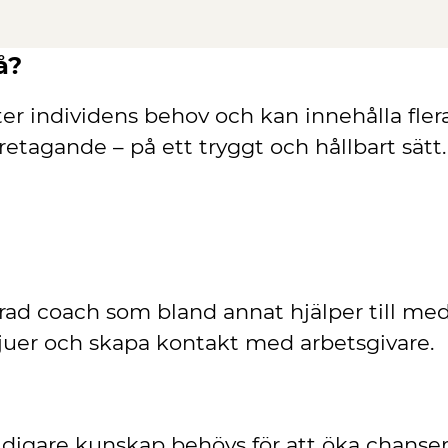
å?
er individens behov och kan innehålla fler
företagande – på ett tryggt och hållbart sätt.
cerad coach som bland annat hjälper till me
vjuer och skapa kontakt med arbetsgivare.
idigare kunskap behövs för att öka chanserna