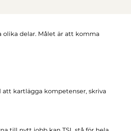
a olika delar. Målet är att komma
d att kartlägga kompetenser, skriva
 till nytt jobb kan TSL stå för hela