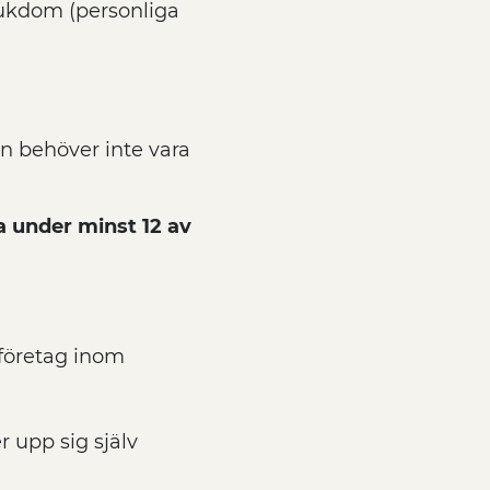
jukdom (personliga
 behöver inte vara
a under minst 12 av
å företag inom
 upp sig själv