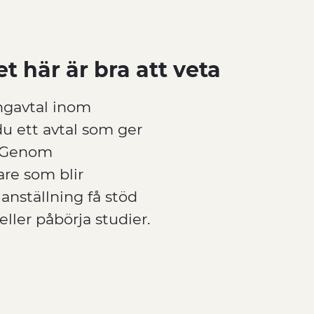
t här är bra att veta
ngavtal inom
u ett avtal som ger
. Genom
re som blir
anställning få stöd
eller påbörja studier.